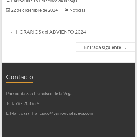
Parroquia San Francisco de la Vega
22 de diciembre de 2024
Noticias
←
HORARIOS del ADVIENTO 2024
Entrada siguiente
→
Contacto
Parroquia San Francisco de la Vega
Telf: 987 208 659
E-Mail: pasanfrancisco@parroquialavega.com