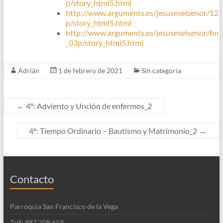
p/story_html5.html
http://www.arguments.es/jesuseselsenor/12
p/story_html5.html
http://www.arguments.es/jesuseselsenor/fin
_03p/story_html5.html
Adrián
1 de febrero de 2021
Sin categoría
←
4º: Adviento y Unción de enfermos_2
4º: Tiempo Ordinario – Bautismo y Matrimonio_2
→
Contacto
Parroquia San Francisco de la Vega
Telf: 987 208 659