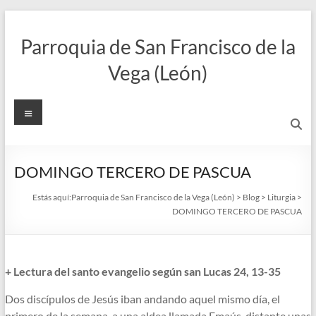
Saltar
al
Parroquia de San Francisco de la
contenido
Vega (León)
Menú
DOMINGO TERCERO DE PASCUA
Estás aquí:
Parroquia de San Francisco de la Vega (León)
>
Blog
>
Liturgia
>
DOMINGO TERCERO DE PASCUA
+ Lectura del santo evangelio según san Lucas 24, 13-35
Dos discípulos de Jesús iban andando aquel mismo día, el
primero de la semana, a una aldea llamada Emaús, distante unas