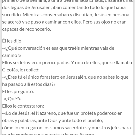
dos leguas de Jerusalén; iban comentando todo lo que había
sucedido. Mientras conversaban y discutían, Jesús en persona
se acercó y se puso a caminar con ellos. Pero sus ojos no eran
capaces de reconocerlo.
Él les dijo:
-«¿Qué conversación es esa que traéis mientras vais de
camino?»
Ellos se detuvieron preocupados. Y uno de ellos, que se llamaba
Cleofás, le replicó:
-«¿Eres tú el único forastero en Jerusalén, que no sabes lo que
ha pasado allí estos días?»
El les preguntó:
-«¿Qué?»
Ellos le contestaron:
-«Lo de Jesús, el Nazareno, que fue un profeta poderoso en
obras y palabras, ante Dios y ante todo el pueblo;
cómo lo entregaron los sumos sacerdotes y nuestros jefes para
que lo condenaran a muerte, y lo crucificaron.