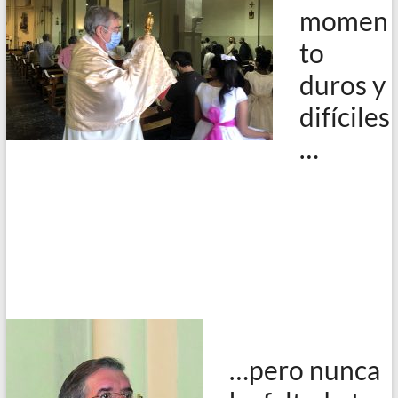
momen
to
duros y
difíciles
…
…pero nunca