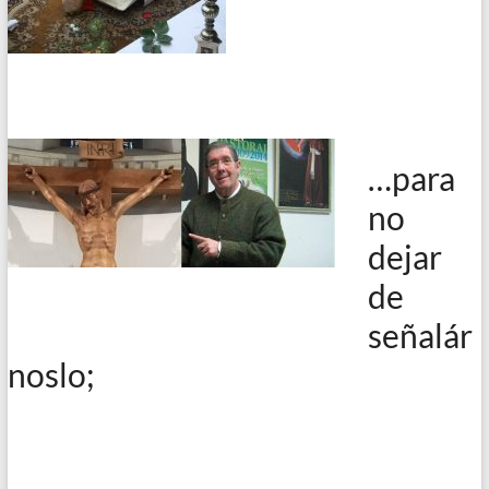
…para
no
dejar
de
señalár
noslo;