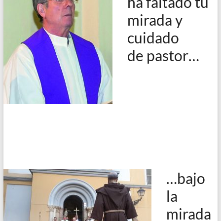
ha faltado tu
mirada y
cuidado
de pastor…
…bajo
la
mirada