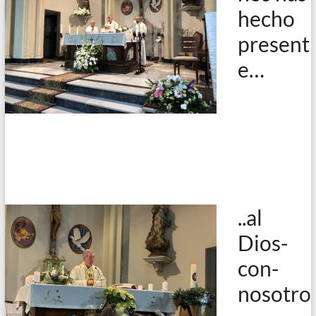
hecho
present
e…
..al
Dios-
con-
nosotro