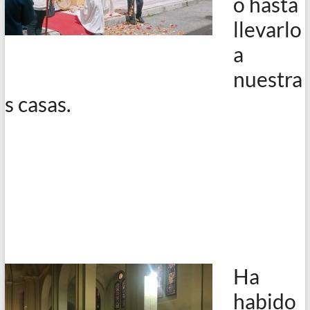
o hasta
llevarlo
a
nuestra
s casas.
Ha
habido