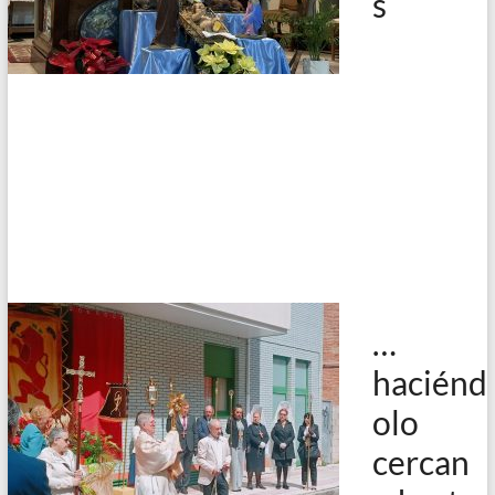
s
…
haciénd
olo
cercan