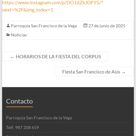
https://www.instagram.com/p/DO1dZkJDFY5/?
next=%2F&img_index=1
Parroquia San Francisco de la Vega
27 de junio de 2025
Noticias
←
HORARIOS DE LA FIESTA DEL CORPUS
Fiesta San Francisco de Asís
→
Contacto
Parroquia San Francisco de la Vega
Telf: 987 208 659