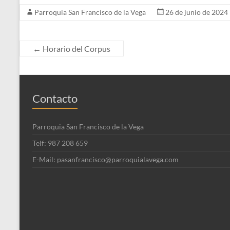
Parroquia San Francisco de la Vega
26 de junio de 2024
←
Horario del Corpus
Contacto
Parroquia San Francisco de la Vega
Telf: 987 208 659
E-Mail: pasanfrancisco@parroquialavega.com