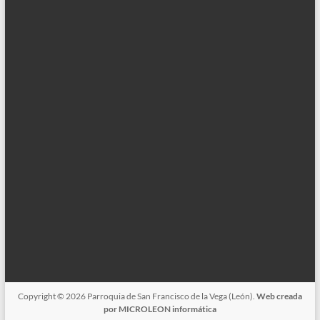
Copyright © 2026
Parroquia de San Francisco de la Vega (León).
Web creada
por MICROLEON informática