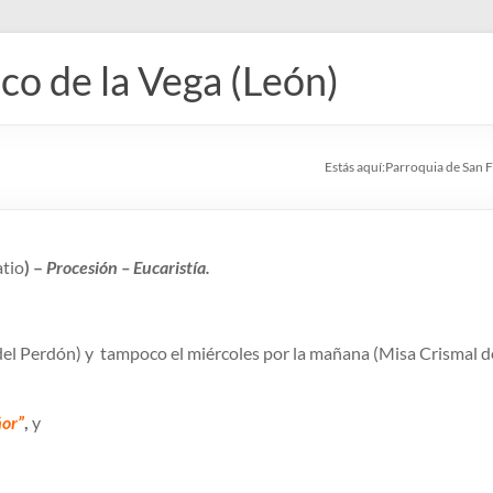
co de la Vega (León)
Estás aquí:
Parroquia de San F
atio
) –
Procesión – Eucaristía.
 del Perdón) y tampoco el miércoles por la mañana (Misa Crismal de
ñor”
,
y