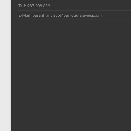
Telf: 987 208 659
E-Mail: pasanfrancisco@parroquialavega.com