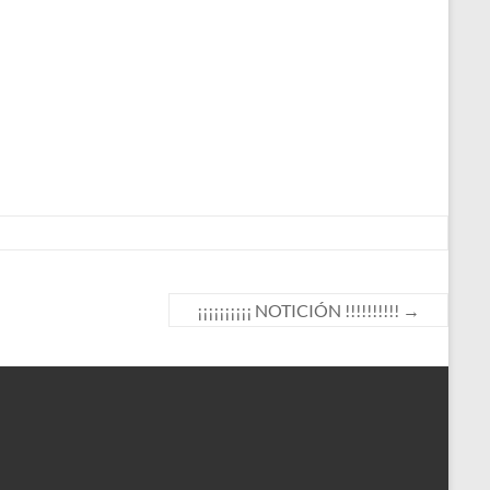
¡¡¡¡¡¡¡¡¡¡ NOTICIÓN !!!!!!!!!!
→