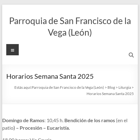
Saltar
al
Parroquia de San Francisco de la
contenido
Vega (León)
Menú
Horarios Semana Santa 2025
Estás aquí:
Parroquia de San Francisco de la Vega (León)
>
Blog
>
Liturgia
>
Horarios Semana Santa 2025
Domingo de Ramos
: 10,45 h.
Bendición de los ramos
(en el
patio
) – Procesión – Eucaristía.
18,00 horas: Vía Crucis.