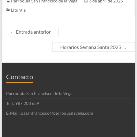
Parroquia San Francisco de la Vega
3 de abril de 2025
Liturgia
←
Entrada anterior
Horarios Semana Santa 2025
→
Contacto
Parroquia San Francisco de la Vega
Telf: 987 208 659
E-Mail: pasanfrancisco@parroquialavega.com