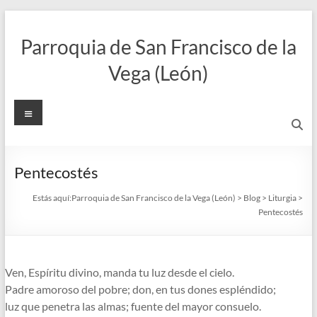
Saltar
al
Parroquia de San Francisco de la
contenido
Vega (León)
Menú
Pentecostés
Estás aquí:
Parroquia de San Francisco de la Vega (León)
>
Blog
>
Liturgia
>
Pentecostés
Ven, Espíritu divino, manda tu luz desde el cielo.
Padre amoroso del pobre; don, en tus dones espléndido;
luz que penetra las almas; fuente del mayor consuelo.