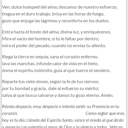
Ven, dulce huésped del alma, descanso de nuestro esfuerzo,
tregua en el duro trabajo, brisa en las horas de fuego,
gozo que enjuga las lágrimas y reconforta en los duelos.
Entra hasta el fondo del alma, divina luz, y enriquécenos.
Mira el vacío del hombre, si tú le faltas por dentro;
mira el poder del pecado, cuando no envías tu aliento.
Riega la tierra en sequía, sana el corazón enfermo,
lava las manchas, infunde calor de vida en el hielo,
doma el espíritu indómito, guía al que tuerce el sendero.
Reparte tus siete dones, según la fe de tus siervos;
por tu bondad y gracia, dale al esfuerzo su mérito;
salva al que busca salvarse y danos tu gozo eterno. Amén.
Rézala despacio, muy despacio e intenta sentir su Presencia en tu
corazón. Como seglar que eres,
hoy es tu día. Llénate del Espíritu Santo, vence el miedo al qué dirán
y anuncia con valentía el amor de Dios y la alegría a todos. Vete en