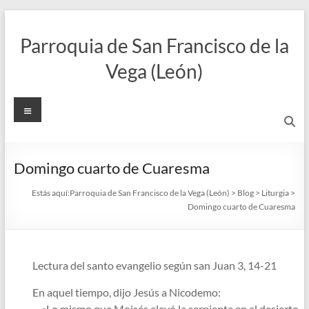
Saltar
al
Parroquia de San Francisco de la
contenido
Vega (León)
Menú
Domingo cuarto de Cuaresma
Estás aquí:
Parroquia de San Francisco de la Vega (León)
>
Blog
>
Liturgia
>
Domingo cuarto de Cuaresma
Lectura del santo evangelio según san Juan 3, 14-21
En aquel tiempo, dijo Jesús a Nicodemo:
—«Lo mismo que Moisés elevó la serpiente en el desierto,