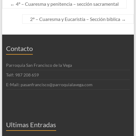
←
4º – Cuaresma y penitencia – sección sacramental
2º – Cuaresma y Eucaristía – Sección bíblica
→
Contacto
Parroquia San Francisco de la Vega
Telf: 987 208 659
E-Mail: pasanfrancisco@parroquialavega.com
Ultimas Entradas